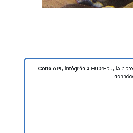
Cette API, intégrée à Hub’
Eau
, la
plat
donnée