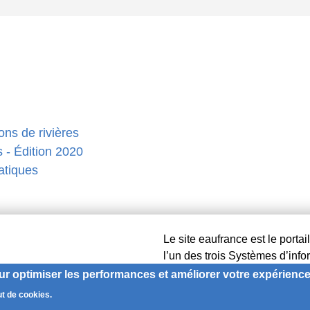
ons de rivières
s - Édition 2020
uatiques
Le site eaufrance est le portai
l’un des trois Systèmes d’inf
avec le SIMM (Système d’inform
ur optimiser les performances et améliorer votre expérience 
milieumarinfrance et le SIB (S
ut de cookies.
portail naturefrance.