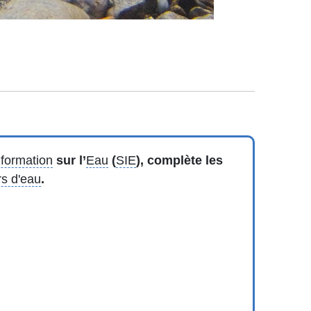
nformation
sur l’
Eau
(
SIE
), complète les
s d'eau
.