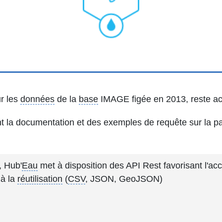
ur les
données
de la
base
IMAGE figée en 2013, reste ac
 la documentation et des exemples de requête sur la p
, Hub'
Eau
met à disposition des API Rest favorisant l'a
 à la
réutilisation
(
CSV
, JSON, GeoJSON)