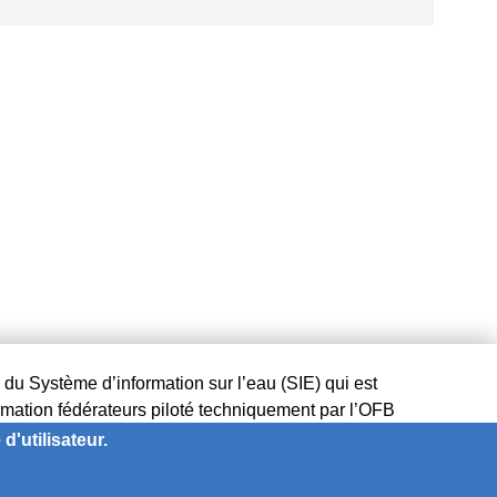
l du Système d’information sur l’eau (SIE) qui est
ormation fédérateurs piloté techniquement par l’OFB
ation sur le milieu marin) et son portail
d'utilisateur.
ystème d’information sur la biodiversité) et son