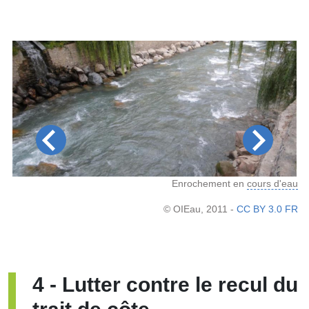
hes
Enrochement en
cours d'eau
C0
© OIEau, 2011 -
CC BY 3.0 FR
4
-
Lutter contre le recul du