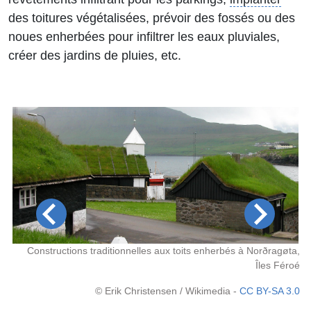
des toitures végétalisées, prévoir des fossés ou des
noues enherbées pour infiltrer les eaux pluviales,
créer des jardins de pluies, etc.
res
Constructions traditionnelles aux toits enherbés à Norðragøta,
Îles Féroé
2.0
© Erik Christensen / Wikimedia -
CC BY-SA 3.0