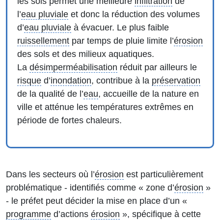
les sols permet une meilleure
infiltration
de
l’
eau pluviale
et donc la réduction des volumes
d’
eau pluviale
à évacuer. Le plus faible
ruissellement
par temps de pluie limite l’
érosion
des sols et des milieux aquatiques.
La
désimperméabilisation
réduit par ailleurs le
risque
d’
inondation
, contribue à la
préservation
de la qualité de l’
eau
, accueille de la nature en
ville et atténue les températures extrêmes en
période de fortes chaleurs.
Dans les secteurs où l’
érosion
est particulièrement
problématique - identifiés comme « zone d’
érosion
»
- le préfet peut décider la mise en place d’un «
programme
d’actions
érosion
», spécifique à cette