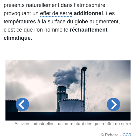
présents naturellement dans l’atmosphère
provoquant un
effet de serre
additionnel
. Les
températures à la surface du globe augmentent,
c’est ce que l’on nomme le
réchauffement
climatique
.
é à
Activités industrielles : usine rejetant des gaz à
effet de serre
re
.
© Pxhere -
CC0