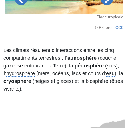
ire
Plage tropicale
C0
© Pxhere -
CC0
Les climats résultent d’interactions entre les cinq
compartiments terrestres :
l’atmosphère
(couche
gazeuse entourant la Terre), la
pédosphère
(sols),
l’
hydrosphère
(mers, océans, lacs et cours d’
eau
), la
cryosphère
(neiges et glaces) et la
biosphère
(êtres
vivants).