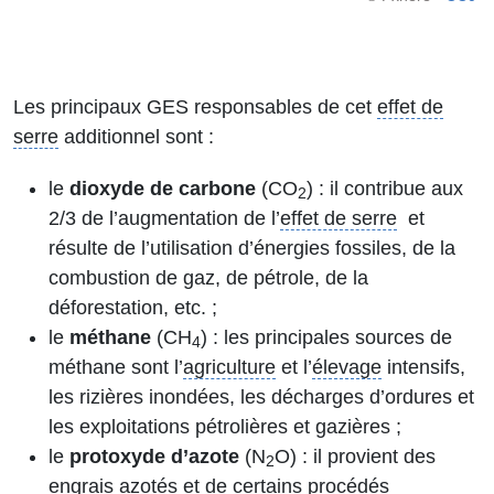
C0
Les principaux GES responsables de cet
effet de
serre
additionnel sont :
le
dioxyde de carbone
(CO
) : il contribue aux
2
2/3 de l’augmentation de l’
effet de serre
et
résulte de l’utilisation d’énergies fossiles, de la
combustion de gaz, de pétrole, de la
déforestation, etc. ;
le
méthane
(CH
) : les principales sources de
4
méthane sont l’
agriculture
et l’
élevage
intensifs,
les rizières inondées, les décharges d’ordures et
les exploitations pétrolières et gazières ;
le
protoxyde d’azote
(N
O) : il provient des
2
engrais azotés et de certains procédés