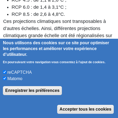
RCP 6.0 : de 1,4 à 3,1°C ;
RCP 8.5 : de 2,6 à 4,8°C.
Ces projections climatiques sont transposables à
d’autres échelles. Ainsi, différentes projections
climatiques grande échelle ont été régionalisées sur
les bassins hydrographiques français. Les impacts
Nous utilisons des cookies sur ce site pour optimiser
les performances et améliorer votre expérience
sur les besoins et la
ressource en eau
ont été
d'utilisateur.
évalués afin de créer une stratégie d’adaptation et
En poursuivant votre navigation vous consentez à l'ajout de cookies.
d’atténuation au
changement climatique
spécifique
au territoire comme dans les projets Adour 2050 ou
reCAPTCHA
Explore 2070.
Matomo
Enregistrer les préférences
Pour comprendre le
GIEC
(IPCC
W
en anglais) et en savoir plus sur
Accepter tous les cookies
ses missions et sur les derniers