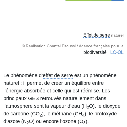
Effet de serre
naturel
© Réalisation Chantal Fitoussi / Agence française pour la
biodiversité
LO-OL
-
Le phénomène d’
effet de serre
est un phénomène
naturel : il permet de créer un équilibre entre
l’énergie absorbée et celle qui est réémise. Les
principaux GES retrouvés naturellement dans
l’atmosphère sont la vapeur d’
eau
(H
O), le dioxyde
2
de carbone (CO
), le méthane (CH
), le protoxyde
2
4
d’azote (N
O) ou encore l’ozone (O
).
2
3