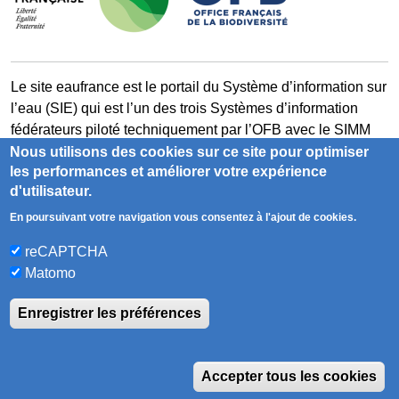
Le site eaufrance est le portail du Système d’information sur
l’eau (SIE) qui est l’un des trois Systèmes d’information
fédérateurs piloté techniquement par l’OFB avec le SIMM
(Système d’information sur le milieu marin) et son portail
Nous utilisons des cookies sur ce site pour optimiser
les performances et améliorer votre expérience
milieumarinfrance et le SIB (Système d’information sur la
d'utilisateur.
biodiversité) et son portail naturefrance.
En poursuivant votre navigation vous consentez à l'ajout de cookies.
milieumarinfrance.fr
naturefrance.fr
reCAPTCHA
Matomo
Enregistrer les préférences
Accessibilité
Contact
Glossaire
Mentions légales
Plan du site
RSS
W
Sauf mention contraire, tous les contenus de ce site sont
Accepter tous les cookies
sous
licence etalab-2.0
édition