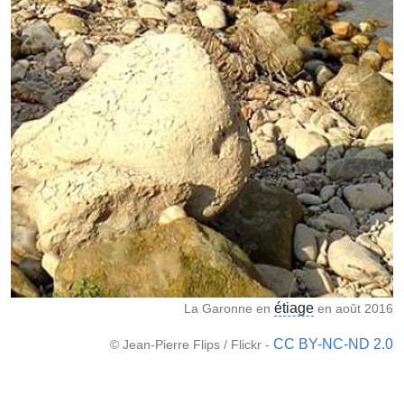
étiage
La Garonne en
en août 2016
CC BY-NC-ND 2.0
© Jean-Pierre Flips / Flickr -