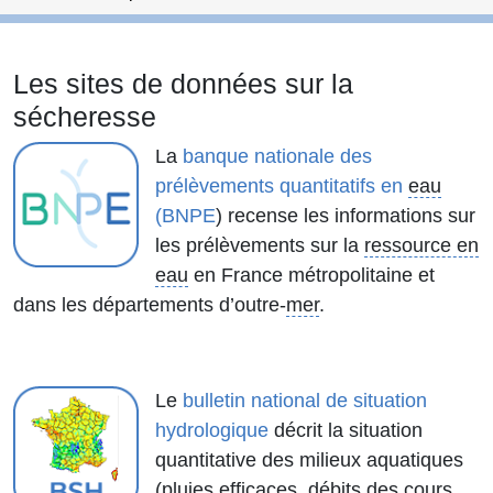
Les sites de données sur la
sécheresse
La
banque nationale des
prélèvements quantitatifs en
eau
(BNPE
) recense les informations sur
les prélèvements sur la
ressource en
eau
en France métropolitaine et
dans les départements d’outre-
mer
.
Le
bulletin national de situation
hydrologique
décrit la situation
quantitative des milieux aquatiques
(pluies efficaces, débits des cours