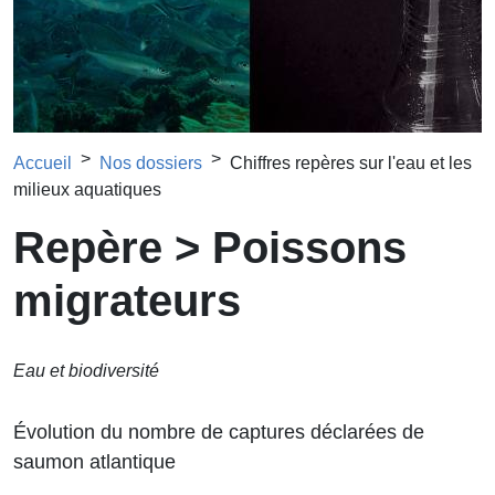
Fil d'Ariane
Accueil
Nos dossiers
Chiffres repères sur l'eau et les
milieux aquatiques
Repère > Poissons
migrateurs
Eau et biodiversité
Évolution du nombre de captures déclarées de
saumon atlantique