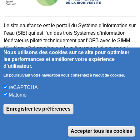
Le site eaufrance est le portail du Système d’information sur
l’eau (SIE) qui est l’un des trois Systèmes d’information
fédérateurs piloté techniquement par l’OFB avec le SIMM
(Système d’information sur le milieu marin) et son portail
Nous utilisons des cookies sur ce site pour optimiser
milieumarinfrance et le SIB (Système d’information sur la
les performances et améliorer votre expérience
biodiversité) et son portail naturefrance.
d'utilisateur.
En poursuivant votre navigation vous consentez à l'ajout de cookies.
milieumarinfrance.fr
naturefrance.fr
reCAPTCHA
Matomo
Accessibilité
Contact
Glossaire
Enregistrer les préférences
Mentions légales
Plan du site
RSS
W
Sauf mention contraire, tous les contenus de ce site sont
Accepter tous les cookies
sous
licence etalab-2.0
édition