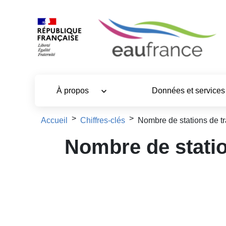
Aller au contenu principal
À propos
Données et service
Fil d'Ariane
Accueil
Chiffres-clés
Nombre de stations de t
Nombre de statio