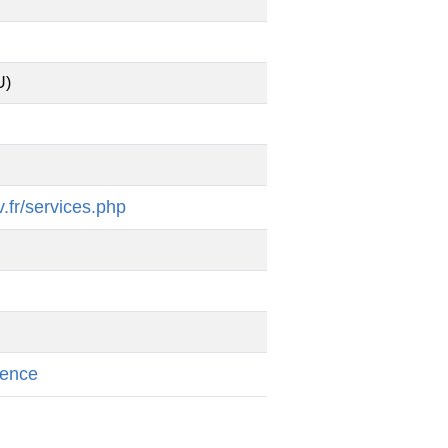
U)
.fr/services.php
cence