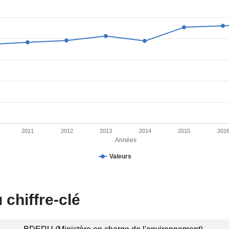
2011
2012
2013
2014
2015
201
Années
Valeurs
chiffre‐clé