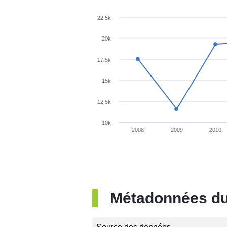
22.5k
20k
17.5k
15k
12.5k
10k
2008
2009
2010
Métadonnées du 