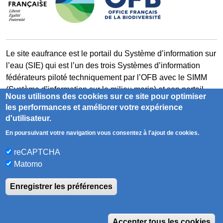
Le site eaufrance est le portail du Système d’information sur
l’eau (SIE) qui est l’un des trois Systèmes d’information
fédérateurs piloté techniquement par l’OFB avec le SIMM
(Système d’information sur le milieu marin) et son portail
Nous utilisons des cookies sur ce site pour optimiser
milieumarinfrance et le SIB (Système d’information sur la
les performances et améliorer votre expérience
biodiversité) et son portail naturefrance.
d'utilisateur.
En poursuivant votre navigation vous consentez à l'ajout de cookies.
milieumarinfrance.fr
naturefrance.fr
reCAPTCHA
Matomo
Accessibilité
Contact
Glossaire
Enregistrer les préférences
Mentions légales
Plan du site
RSS
W
Sauf mention contraire, tous les contenus de ce site sont
Accepter tous les cookies