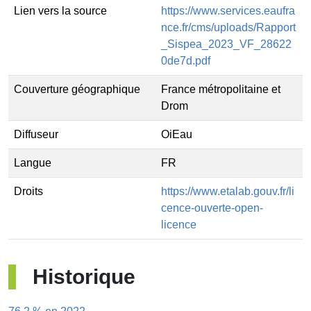
Lien vers la source
https://www.services.eaufra
nce.fr/cms/uploads/Rapport
_Sispea_2023_VF_28622
0de7d.pdf
Couverture géographique
France métropolitaine et
Drom
Diffuseur
OiEau
Langue
FR
Droits
https://www.etalab.gouv.fr/li
cence-ouverte-open-
licence
Historique