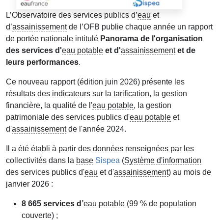
L’Observatoire des services publics d’
eau
et
d’
assainissement
de l’OFB publie chaque année un rapport
de portée nationale intitulé
Panorama de l'organisation
des services d'
eau potable
et d'
assainissement
et de
leurs performances
.
Ce nouveau rapport (édition juin 2026) présente les
résultats des
indicateurs
sur la
tarification
, la gestion
financière, la qualité de l'
eau potable
, la gestion
patrimoniale des services publics d'
eau potable
et
d'
assainissement
de l'année 2024.
Il a été établi à partir des
données
renseignées par les
collectivités dans la
base
Sispea
(
Système d'information
des services publics d'
eau
et d'
assainissement
) au mois de
janvier 2026 :
8 665 services d’
eau potable
(99 % de
population
couverte) ;