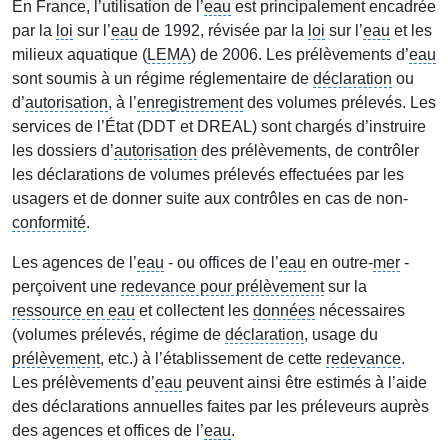
En France, l’utilisation de l’
eau
est principalement encadrée
par la
loi
sur l’
eau
de 1992, révisée par la
loi
sur l’
eau
et les
milieux aquatique (
LEMA
) de 2006. Les prélèvements d’
eau
sont soumis à un régime réglementaire de
déclaration
ou
d’
autorisation
, à l’
enregistrement
des volumes prélevés. Les
services de l’État (DDT et DREAL) sont chargés d’instruire
les dossiers d’
autorisation
des prélèvements, de contrôler
les déclarations de volumes prélevés effectuées par les
usagers et de donner suite aux contrôles en cas de non-
conformité
.
Les agences de l’
eau
- ou offices de l’
eau
en outre-
mer
-
perçoivent une
redevance pour prélèvement
sur la
ressource en eau
et collectent les
données
nécessaires
(volumes prélevés, régime de
déclaration
, usage du
prélèvement
, etc.) à l’établissement de cette
redevance
.
Les prélèvements d’
eau
peuvent ainsi être estimés à l’aide
des déclarations annuelles faites par les préleveurs auprès
des agences et offices de l’
eau
.