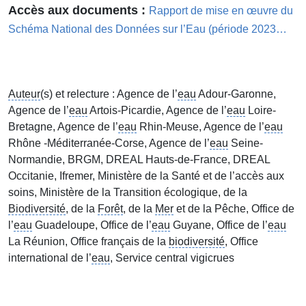
Accès aux documents
Rapport de mise en œuvre du
Schéma National des Données sur l’Eau (période 2023…
Auteur
(s) et relecture : Agence de l’
eau
Adour-Garonne,
Agence de l’
eau
Artois-Picardie, Agence de l’
eau
Loire-
Bretagne, Agence de l’
eau
Rhin-Meuse, Agence de l’
eau
Rhône -Méditerranée-Corse, Agence de l’
eau
Seine-
Normandie, BRGM, DREAL Hauts-de-France, DREAL
Occitanie, Ifremer, Ministère de la Santé et de l’accès aux
soins, Ministère de la Transition écologique, de la
Biodiversité
, de la
Forêt
, de la
Mer
et de la Pêche, Office de
l’
eau
Guadeloupe, Office de l’
eau
Guyane, Office de l’
eau
La Réunion, Office français de la
biodiversité
, Office
international de l’
eau
, Service central vigicrues