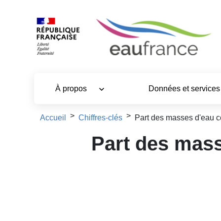
Aller au contenu principal
À propos
Données et service
Fil d'Ariane
Accueil
Chiffres-clés
Part des masses d'eau cô
Part des mass