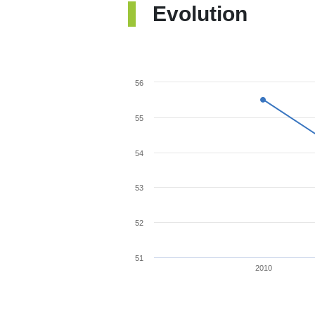
Evolution
56
55
54
53
52
51
2010